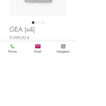
GEA (x4)
Price
9.999,00 €
Quantitat
*
Phone
Email
Instagram
Afegeix a la cistella
Pack de 4 sillas con estructura
cromada y tapizado en tejido